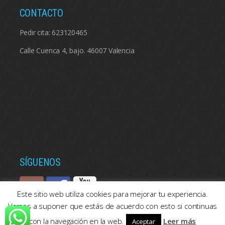
CONTACTO
Pedir cita:
623120465
Calle Cuenca 4, bajo. 46007 Valencia
SÍGUENOS
Este sitio web utiliza cookies para mejorar tu experiencia.
Vamos a suponer que estás de acuerdo con esto si continuas
con la navegación en la web.
Leer más
Aceptar
© 2026: Psicologos Valencia | Consulta de psicología en Valencia