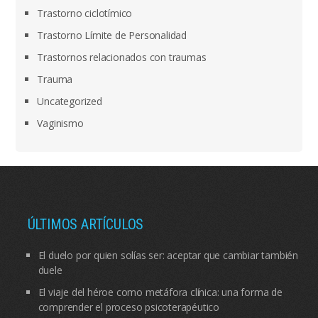
Trastorno ciclotímico
Trastorno Límite de Personalidad
Trastornos relacionados con traumas
Trauma
Uncategorized
Vaginismo
ÚLTIMOS ARTÍCULOS
El duelo por quien solías ser: aceptar que cambiar también
duele
El viaje del héroe como metáfora clínica: una forma de
comprender el proceso psicoterapéutico