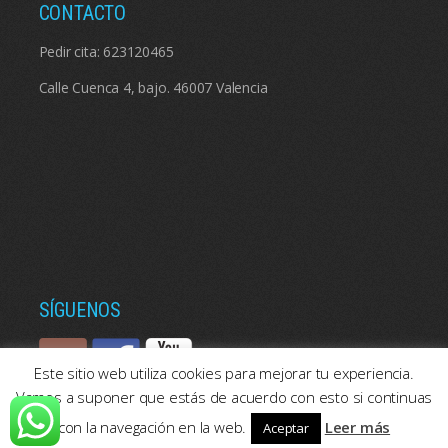
CONTACTO
Pedir cita:
623120465
Calle Cuenca 4, bajo. 46007 Valencia
SÍGUENOS
Este sitio web utiliza cookies para mejorar tu experiencia.
Vamos a suponer que estás de acuerdo con esto si continuas
con la navegación en la web.
Leer más
Aceptar
© 2026: Psicologos Valencia | Consulta de psicología en Valencia