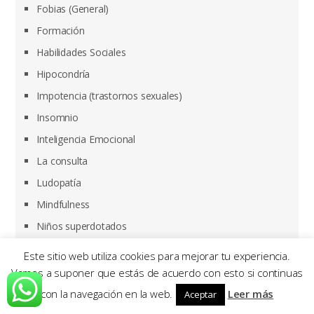
Fobias (General)
Formación
Habilidades Sociales
Hipocondría
Impotencia (trastornos sexuales)
Insomnio
Inteligencia Emocional
La consulta
Ludopatía
Mindfulness
Niños superdotados
Obsesión por hacer daño
Este sitio web utiliza cookies para mejorar tu experiencia.
Obsesión por la muerte
Vamos a suponer que estás de acuerdo con esto si continuas
Obsesión por orden o limpieza
con la navegación en la web.
Leer más
Aceptar
Obsesiones