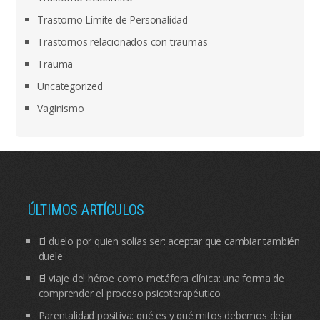
Trastorno Límite de Personalidad
Trastornos relacionados con traumas
Trauma
Uncategorized
Vaginismo
ÚLTIMOS ARTÍCULOS
El duelo por quien solías ser: aceptar que cambiar también
duele
El viaje del héroe como metáfora clínica: una forma de
comprender el proceso psicoterapéutico
Parentalidad positiva: qué es y qué mitos debemos dejar