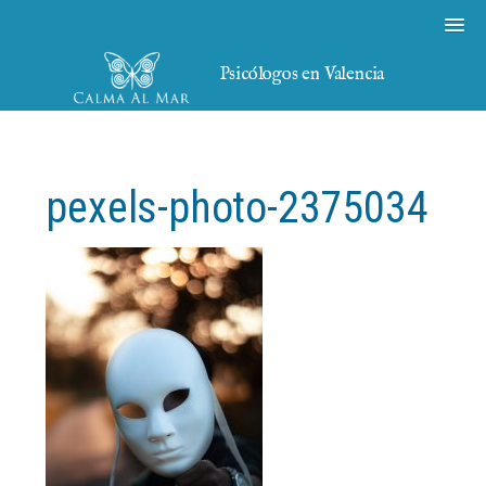
Psicólogos en Valencia
pexels-photo-2375034