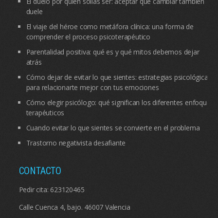
El duelo por quien solías ser: aceptar que cambiar también
duele
El viaje del héroe como metáfora clínica: una forma de
comprender el proceso psicoterapéutico
Parentalidad positiva: qué es y qué mitos debemos dejar
atrás
Cómo dejar de evitar lo que sientes: estrategias psicológicas
para relacionarte mejor con tus emociones
Cómo elegir psicólogo: qué significan los diferentes enfoques
terapéuticos
Cuando evitar lo que sientes se convierte en el problema
Trastorno negativista desafiante
CONTACTO
Pedir cita:
623120465
Calle Cuenca 4, bajo. 46007 Valencia