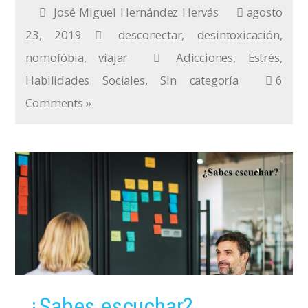
José Miguel Hernández Hervás
agosto
23, 2019
desconectar
,
desintoxicación
,
nomofóbia
,
viajar
Adicciones
,
Estrés
,
Habilidades Sociales
,
Sin categoría
6
Comments »
¿Sabes escuchar?