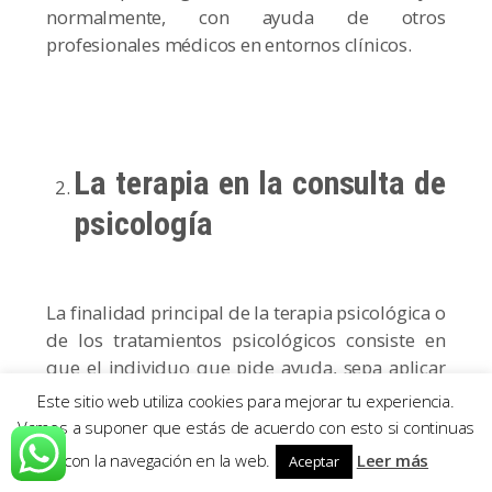
normalmente, con ayuda de otros
profesionales médicos en entornos clínicos.
La terapia en la consulta de
psicología
La finalidad principal de la terapia psicológica o
de los tratamientos psicológicos consiste en
que el individuo que pide ayuda, sepa aplicar
maneras adecuadas de solucionar, afrontar,
Este sitio web utiliza cookies para mejorar tu experiencia.
gestionar, superar o prevenir aquellos
Vamos a suponer que estás de acuerdo con esto si continuas
problemas psicológicos o situaciones
con la navegación en la web.
Leer más
Aceptar
problemáticas y complicaciones que puedan ir