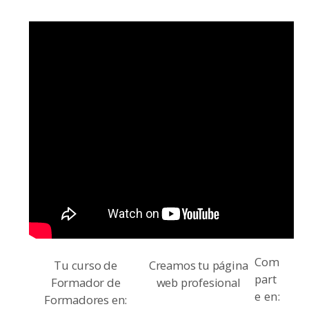
Com
Tu curso de
Creamos tu página
part
Formador de
web profesional
e en:
Formadores en: