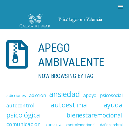
Psicólogos en Valencia
APEGO
AMBIVALENTE
NOW BROWSING BY TAG
ansiedad
adicción
apoyo psicosocial
adicciones
autoestima
ayuda
autocontrol
psicológica
bienestaremocional
comunicacion
consulta
controlemocional
dañocerebral