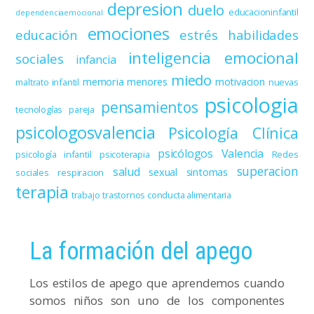
depresion
duelo
educacioninfantil
dependenciaemocional
emociones
educación
estrés
habilidades
inteligencia emocional
sociales
infancia
miedo
memoria
menores
motivacion
maltrato infantil
nuevas
psicologia
pensamientos
tecnologías
pareja
psicologosvalencia
Psicología Clínica
psicólogos Valencia
psicología infantil
psicoterapia
Redes
superacion
salud
sexual
sintomas
sociales
respiracion
terapia
trabajo
trastornos conducta alimentaria
La formación del apego
Los estilos de apego que aprendemos cuando
somos niños son uno de los componentes