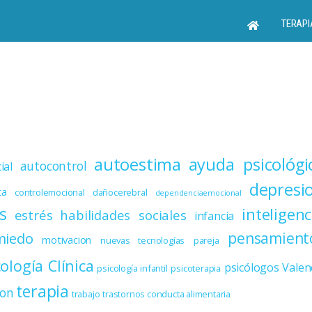
TERAPI
autoestima
ayuda psicológi
autocontrol
ial
depresi
ta
controlemocional
dañocerebral
dependenciaemocional
s
inteligenc
estrés
habilidades sociales
infancia
miedo
pensamient
motivacion
nuevas tecnologías
pareja
cología Clínica
psicólogos Valen
psicología infantil
psicoterapia
terapia
ion
trabajo
trastornos conducta alimentaria