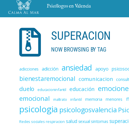
Psicólogos en Valencia
SUPERACION
NOW BROWSING BY TAG
ansiedad
adicción
apoyo psicosoc
adicciones
bienestaremocional
comunicacion
consul
emocione
duelo
educación
educacioninfantil
emocional
memoria
menores
maltrato infantil
psicologia
psicologosvalencia
Psi
superac
salud
sexual
sintomas
Redes sociales
respiracion