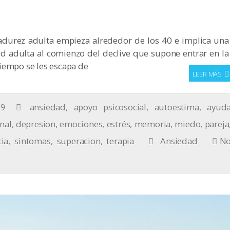
adurez adulta empieza alrededor de los 40 e implica una
ud adulta al comienzo del declive que supone entrar en la
iempo se les escapa de
LEER MÁS
19
ansiedad
,
apoyo psicosocial
,
autoestima
,
ayud
nal
,
depresion
,
emociones
,
estrés
,
memoria
,
miedo
,
pareja
cia
,
sintomas
,
superacion
,
terapia
Ansiedad
N