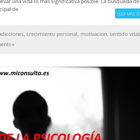
llevar una vida lo más significativa posible. La búsqueda de
cipal de
LEER MÁS
adicciones
,
crecimiento personal
,
motivacion
,
sentido vital
ents »