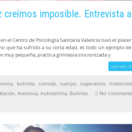
z creímos imposible. Entrevista a
 el Centro de Psicología Sanitaria Valencia tuvo el placer
ho que ha sufrido a su corta edad, es todo un ejemplo de
de muy pequeña, practica gimnasia sincronizada y
LEER MÁS
orexia
,
bulimia
,
comida
,
cuerpo
,
superacion
,
trastorno
tación
,
Anorexia
,
Autoestima
,
Bulimia
No Comment