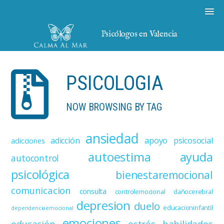
Psicólogos en Valencia
PSICOLOGIA
NOW BROWSING BY TAG
ansiedad
adicción
apoyo psicosocial
adicciones
autoestima
ayuda
autocontrol
psicológica
bienestaremocional
comunicacion
consulta
controlemocional
dañocerebral
depresion
duelo
educacioninfantil
dependenciaemocional
emociones
educación
estrés
habilidades