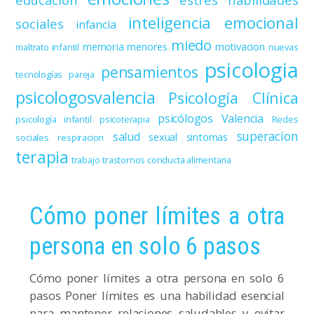
inteligencia emocional
sociales
infancia
miedo
memoria
menores
motivacion
maltrato infantil
nuevas
psicologia
pensamientos
tecnologías
pareja
psicologosvalencia
Psicología Clínica
psicólogos Valencia
psicología infantil
psicoterapia
Redes
superacion
salud
sexual
sintomas
sociales
respiracion
terapia
trabajo
trastornos conducta alimentaria
Cómo poner límites a otra
persona en solo 6 pasos
Cómo poner límites a otra persona en solo 6
pasos Poner límites es una habilidad esencial
para mantener relaciones saludables y evitar