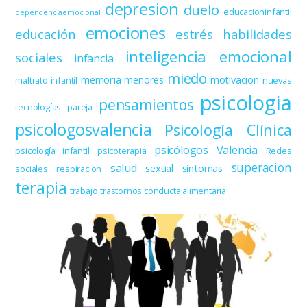
depresion
duelo
educacioninfantil
dependenciaemocional
emociones
educación
estrés
habilidades
inteligencia emocional
sociales
infancia
miedo
memoria
menores
motivacion
maltrato infantil
nuevas
psicologia
pensamientos
tecnologías
pareja
psicologosvalencia
Psicología Clínica
psicólogos Valencia
psicología infantil
psicoterapia
Redes
superacion
salud
sexual
sintomas
sociales
respiracion
terapia
trabajo
trastornos conducta alimentaria