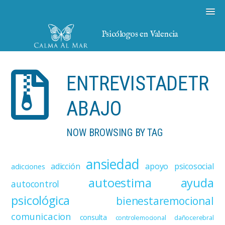
Psicólogos en Valencia
ENTREVISTADETR
ABAJO
NOW BROWSING BY TAG
ansiedad
adicción
apoyo psicosocial
adicciones
autoestima
ayuda
autocontrol
psicológica
bienestaremocional
comunicacion
consulta
controlemocional
dañocerebral