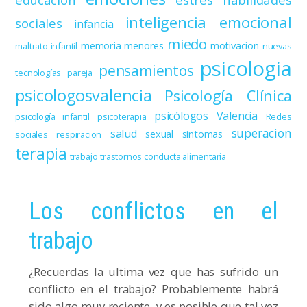
inteligencia emocional
sociales
infancia
miedo
memoria
menores
motivacion
maltrato infantil
nuevas
psicologia
pensamientos
tecnologías
pareja
psicologosvalencia
Psicología Clínica
psicólogos Valencia
psicología infantil
psicoterapia
Redes
superacion
salud
sexual
sintomas
sociales
respiracion
terapia
trabajo
trastornos conducta alimentaria
Los conflictos en el
trabajo
¿Recuerdas la ultima vez que has sufrido un
conflicto en el trabajo? Probablemente habrá
sido algo muy reciente, y es posible que tal vez