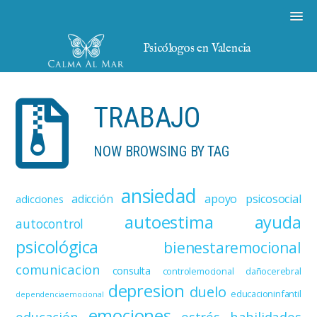
Psicólogos en Valencia
TRABAJO
NOW BROWSING BY TAG
ansiedad
adicción
apoyo psicosocial
adicciones
autoestima
ayuda
autocontrol
psicológica
bienestaremocional
comunicacion
consulta
controlemocional
dañocerebral
depresion
duelo
educacioninfantil
dependenciaemocional
emociones
educación
estrés
habilidades