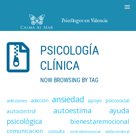
Psicólogos en Valencia
PSICOLOGÍA
CLÍNICA
NOW BROWSING BY TAG
ansiedad
adicción
apoyo psicosocial
adicciones
autoestima
ayuda
autocontrol
psicológica
bienestaremocional
comunicacion
consulta
controlemocional
dañocerebral