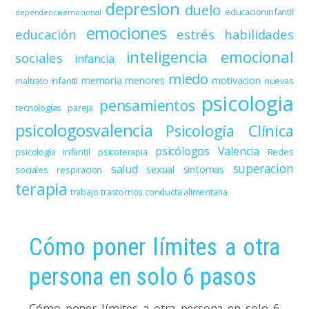
depresion
duelo
educacioninfantil
dependenciaemocional
emociones
educación
estrés
habilidades
inteligencia emocional
sociales
infancia
miedo
memoria
menores
motivacion
maltrato infantil
nuevas
psicologia
pensamientos
tecnologías
pareja
psicologosvalencia
Psicología Clínica
psicólogos Valencia
psicología infantil
psicoterapia
Redes
superacion
salud
sexual
sintomas
sociales
respiracion
terapia
trabajo
trastornos conducta alimentaria
Cómo poner límites a otra
persona en solo 6 pasos
Cómo poner límites a otra persona en solo 6