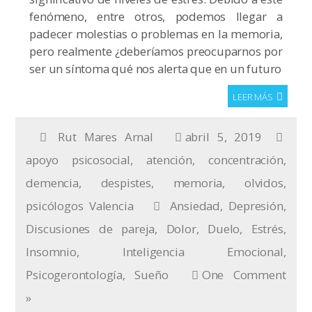
fenómeno, entre otros, podemos llegar a
padecer molestias o problemas en la memoria,
pero realmente ¿deberíamos preocuparnos por
ser un síntoma qué nos alerta que en un futuro
LEER MÁS
Rut Mares Arnal
abril 5, 2019
apoyo psicosocial
,
atención
,
concentración
,
demencia
,
despistes
,
memoria
,
olvidos
,
psicólogos Valencia
Ansiedad
,
Depresión
,
Discusiones de pareja
,
Dolor
,
Duelo
,
Estrés
,
Insomnio
,
Inteligencia Emocional
,
Psicogerontología
,
Sueño
One Comment
»