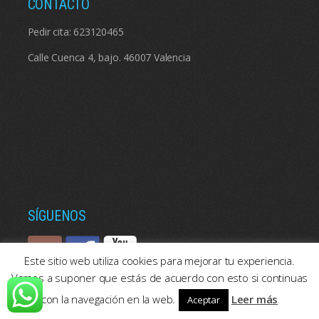
CONTACTO
Pedir cita:
623120465
Calle Cuenca 4, bajo. 46007 Valencia
SÍGUENOS
Este sitio web utiliza cookies para mejorar tu experiencia.
Vamos a suponer que estás de acuerdo con esto si continuas
con la navegación en la web.
Leer más
Aceptar
© 2026: Psicologos Valencia | Consulta de psicología en Valencia