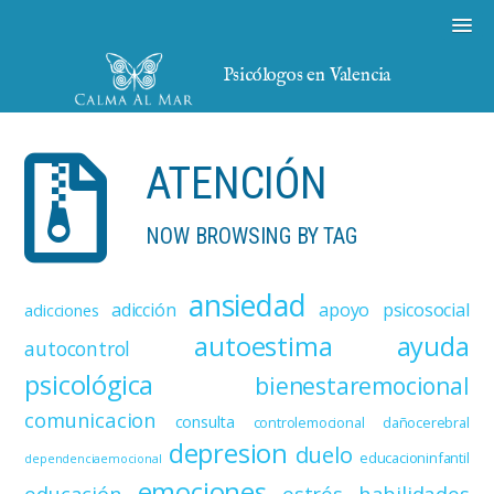
Psicólogos en Valencia
ATENCIÓN
NOW BROWSING BY TAG
ansiedad
adicción
apoyo psicosocial
adicciones
autoestima
ayuda
autocontrol
psicológica
bienestaremocional
comunicacion
consulta
controlemocional
dañocerebral
depresion
duelo
educacioninfantil
dependenciaemocional
emociones
educación
estrés
habilidades