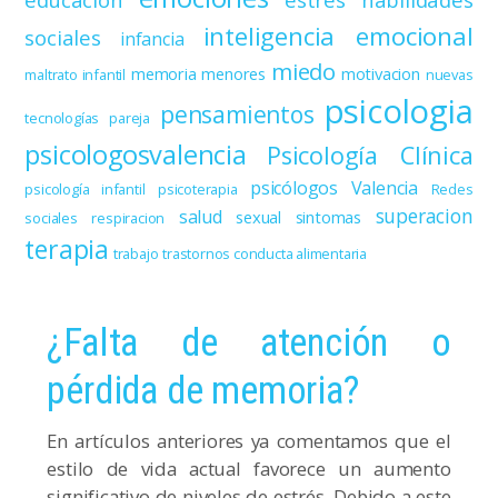
inteligencia emocional
sociales
infancia
miedo
memoria
menores
motivacion
maltrato infantil
nuevas
psicologia
pensamientos
tecnologías
pareja
psicologosvalencia
Psicología Clínica
psicólogos Valencia
psicología infantil
psicoterapia
Redes
superacion
salud
sexual
sintomas
sociales
respiracion
terapia
trabajo
trastornos conducta alimentaria
¿Falta de atención o
pérdida de memoria?
En artículos anteriores ya comentamos que el
estilo de vida actual favorece un aumento
significativo de niveles de estrés. Debido a este