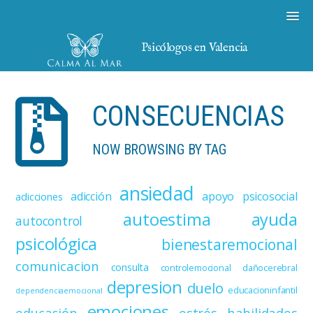
Psicólogos en Valencia
CONSECUENCIAS
NOW BROWSING BY TAG
ansiedad
adicción
apoyo psicosocial
adicciones
autoestima
ayuda
autocontrol
psicológica
bienestaremocional
comunicacion
consulta
controlemocional
dañocerebral
depresion
duelo
educacioninfantil
dependenciaemocional
emociones
educación
estrés
habilidades