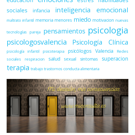
inteligencia emocional
sociales
infancia
miedo
memoria
menores
motivacion
maltrato infantil
nuevas
psicologia
pensamientos
tecnologías
pareja
psicologosvalencia
Psicología Clínica
psicólogos Valencia
psicología infantil
psicoterapia
Redes
superacion
salud
sexual
sintomas
sociales
respiracion
terapia
trabajo
trastornos conducta alimentaria