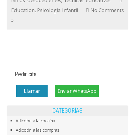
Niños desobedientes
,
técnicas educativas
Education
,
Psicologia Infantil
No Comments
»
Pedir cita
Llamar
Enviar WhatsApp
CATEGORÍAS
Adicción a la cocaína
Adicción a las compras