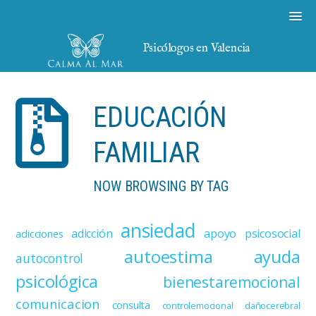
Psicólogos en Valencia
EDUCACIÓN
FAMILIAR
NOW BROWSING BY TAG
ansiedad
adicción
apoyo psicosocial
adicciones
autoestima
ayuda
autocontrol
psicológica
bienestaremocional
comunicacion
consulta
controlemocional
dañocerebral