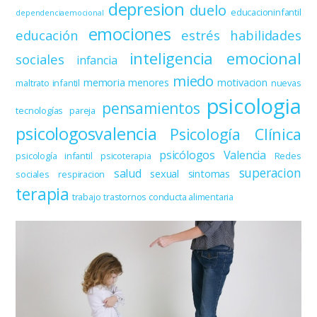
depresion
duelo
educacioninfantil
dependenciaemocional
emociones
educación
estrés
habilidades
inteligencia emocional
sociales
infancia
miedo
memoria
menores
motivacion
maltrato infantil
nuevas
psicologia
pensamientos
tecnologías
pareja
psicologosvalencia
Psicología Clínica
psicólogos Valencia
psicología infantil
psicoterapia
Redes
superacion
salud
sexual
sintomas
sociales
respiracion
terapia
trabajo
trastornos conducta alimentaria