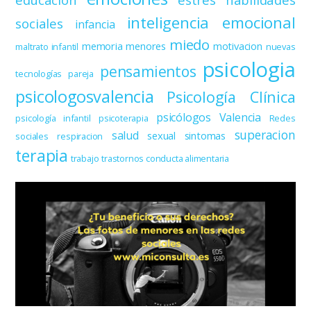
inteligencia emocional
sociales
infancia
miedo
memoria
menores
motivacion
maltrato infantil
nuevas
psicologia
pensamientos
tecnologías
pareja
psicologosvalencia
Psicología Clínica
psicólogos Valencia
psicología infantil
psicoterapia
Redes
superacion
salud
sexual
sintomas
sociales
respiracion
terapia
trabajo
trastornos conducta alimentaria