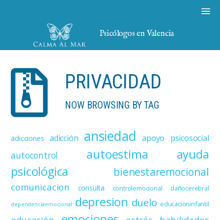
Psicólogos en Valencia
PRIVACIDAD
NOW BROWSING BY TAG
ansiedad
adicción
apoyo psicosocial
adicciones
autoestima
ayuda
autocontrol
psicológica
bienestaremocional
comunicacion
consulta
controlemocional
dañocerebral
depresion
duelo
educacioninfantil
dependenciaemocional
emociones
educación
estrés
habilidades