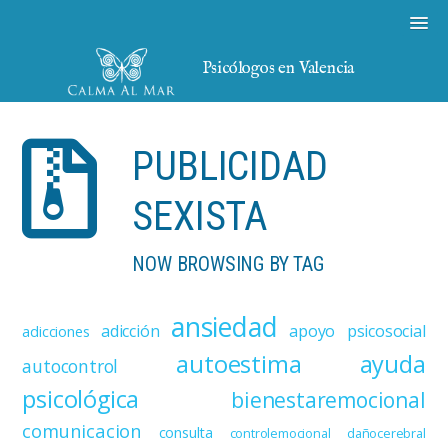
Psicólogos en Valencia
PUBLICIDAD
SEXISTA
NOW BROWSING BY TAG
ansiedad
adicción
apoyo psicosocial
adicciones
autoestima
ayuda
autocontrol
psicológica
bienestaremocional
comunicacion
consulta
controlemocional
dañocerebral