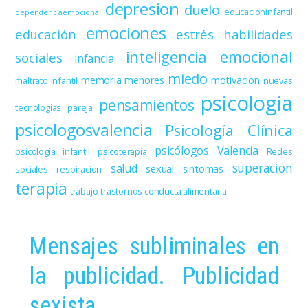
depresion
duelo
educacioninfantil
dependenciaemocional
emociones
educación
estrés
habilidades
inteligencia emocional
sociales
infancia
miedo
memoria
menores
motivacion
maltrato infantil
nuevas
psicologia
pensamientos
tecnologías
pareja
psicologosvalencia
Psicología Clínica
psicólogos Valencia
psicología infantil
psicoterapia
Redes
superacion
salud
sexual
sintomas
sociales
respiracion
terapia
trabajo
trastornos conducta alimentaria
Mensajes subliminales en
la publicidad. Publicidad
sexista.