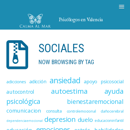
Psicólogos en Valencia
SOCIALES
NOW BROWSING BY TAG
ansiedad
adicción
apoyo psicosocial
adicciones
autoestima
ayuda
autocontrol
psicológica
bienestaremocional
comunicacion
consulta
controlemocional
dañocerebral
depresion
duelo
educacioninfantil
dependenciaemocional
emociones
educación
estrés
habilidades