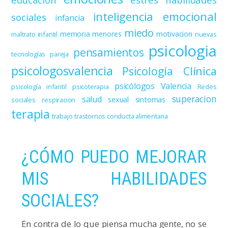
inteligencia emocional
sociales
infancia
miedo
memoria
menores
motivacion
maltrato infantil
nuevas
psicologia
pensamientos
tecnologías
pareja
psicologosvalencia
Psicología Clínica
psicólogos Valencia
psicología infantil
psicoterapia
Redes
superacion
salud
sexual
sintomas
sociales
respiracion
terapia
trabajo
trastornos conducta alimentaria
¿CÓMO PUEDO MEJORAR
MIS HABILIDADES
SOCIALES?
En contra de lo que piensa mucha gente, no se