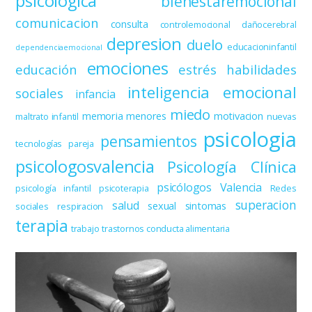
psicológica
bienestaremocional
comunicacion
consulta
controlemocional
dañocerebral
depresion
duelo
educacioninfantil
dependenciaemocional
emociones
educación
estrés
habilidades
inteligencia emocional
sociales
infancia
miedo
memoria
menores
motivacion
maltrato infantil
nuevas
psicologia
pensamientos
tecnologías
pareja
psicologosvalencia
Psicología Clínica
psicólogos Valencia
psicología infantil
psicoterapia
Redes
superacion
salud
sexual
sintomas
sociales
respiracion
terapia
trabajo
trastornos conducta alimentaria