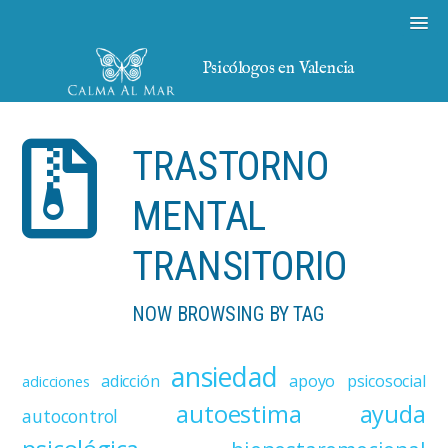
Psicólogos en Valencia
TRASTORNO
MENTAL
TRANSITORIO
NOW BROWSING BY TAG
ansiedad
adicción
apoyo psicosocial
adicciones
autoestima
ayuda
autocontrol