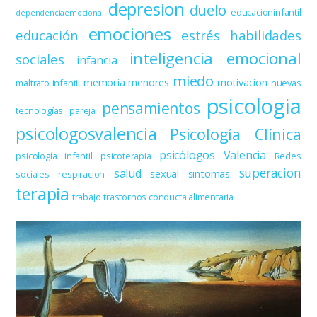
depresion
duelo
educacioninfantil
dependenciaemocional
emociones
educación
estrés
habilidades
inteligencia emocional
sociales
infancia
miedo
memoria
menores
motivacion
maltrato infantil
nuevas
psicologia
pensamientos
tecnologías
pareja
psicologosvalencia
Psicología Clínica
psicólogos Valencia
psicología infantil
psicoterapia
Redes
superacion
salud
sexual
sintomas
sociales
respiracion
terapia
trabajo
trastornos conducta alimentaria