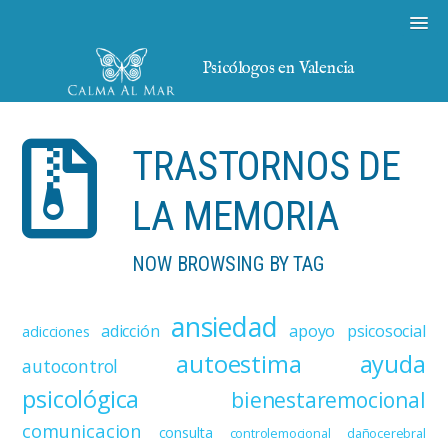
Psicólogos en Valencia
TRASTORNOS DE
LA MEMORIA
NOW BROWSING BY TAG
ansiedad
adicción
apoyo psicosocial
adicciones
autoestima
ayuda
autocontrol
psicológica
bienestaremocional
comunicacion
consulta
controlemocional
dañocerebral