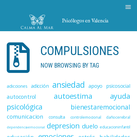
Psicólogos en Valencia
COMPULSIONES
NOW BROWSING BY TAG
ansiedad
adicción
apoyo psicosocial
adicciones
autoestima
ayuda
autocontrol
psicológica
bienestaremocional
comunicacion
consulta
controlemocional
dañocerebral
depresion
duelo
educacioninfantil
dependenciaemocional
emociones
educación
estrés
habilidades