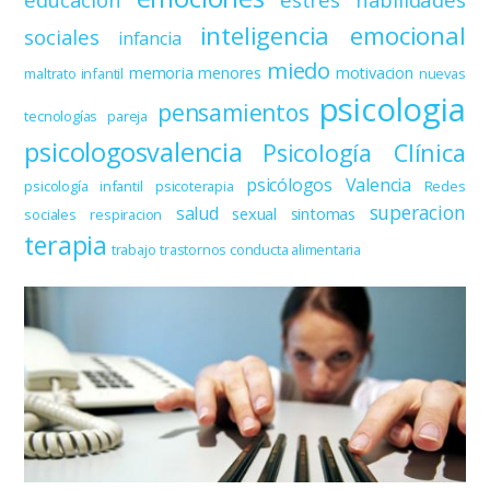
inteligencia emocional
sociales
infancia
miedo
memoria
menores
motivacion
maltrato infantil
nuevas
psicologia
pensamientos
tecnologías
pareja
psicologosvalencia
Psicología Clínica
psicólogos Valencia
psicología infantil
psicoterapia
Redes
superacion
salud
sexual
sintomas
sociales
respiracion
terapia
trabajo
trastornos conducta alimentaria