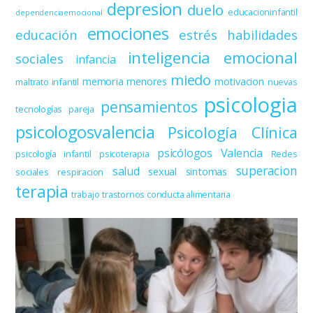
depresion
duelo
educacioninfantil
dependenciaemocional
emociones
educación
estrés
habilidades
inteligencia emocional
sociales
infancia
miedo
memoria
menores
motivacion
maltrato infantil
nuevas
psicologia
pensamientos
tecnologías
pareja
psicologosvalencia
Psicología Clínica
psicólogos Valencia
psicología infantil
psicoterapia
Redes
superacion
salud
sexual
sintomas
sociales
respiracion
terapia
trabajo
trastornos conducta alimentaria