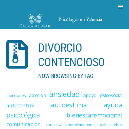
Psicólogos en Valencia
DIVORCIO
CONTENCIOSO
NOW BROWSING BY TAG
ansiedad
adicción
apoyo psicosocial
adicciones
autoestima
ayuda
autocontrol
psicológica
bienestaremocional
comunicacion
consulta
controlemocional
dañocerebral