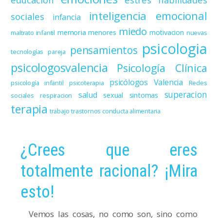
inteligencia emocional
sociales
infancia
miedo
memoria
menores
motivacion
maltrato infantil
nuevas
psicologia
pensamientos
tecnologías
pareja
psicologosvalencia
Psicología Clínica
psicólogos Valencia
psicología infantil
psicoterapia
Redes
superacion
salud
sexual
sintomas
sociales
respiracion
terapia
trabajo
trastornos conducta alimentaria
¿Crees que eres
totalmente racional? ¡Mira
esto!
Vemos las cosas, no como son, sino como