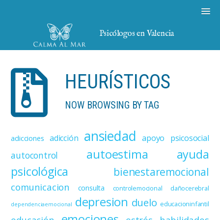
Psicólogos en Valencia
HEURÍSTICOS
NOW BROWSING BY TAG
ansiedad
adicción
apoyo psicosocial
adicciones
autoestima
ayuda
autocontrol
psicológica
bienestaremocional
comunicacion
consulta
controlemocional
dañocerebral
depresion
duelo
educacioninfantil
dependenciaemocional
emociones
educación
estrés
habilidades