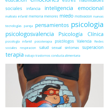
inteligencia emocional
sociales
infancia
miedo
memoria
menores
motivacion
maltrato infantil
nuevas
psicologia
pensamientos
tecnologías
pareja
psicologosvalencia
Psicología Clínica
psicólogos Valencia
psicología infantil
psicoterapia
Redes
superacion
salud
sexual
sintomas
sociales
respiracion
terapia
trabajo
trastornos conducta alimentaria