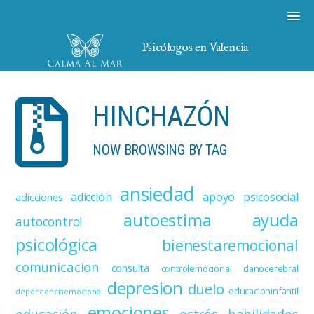
Psicólogos en Valencia
HINCHAZÓN
NOW BROWSING BY TAG
ansiedad
adicción
apoyo psicosocial
adicciones
autoestima
ayuda
autocontrol
psicológica
bienestaremocional
comunicacion
consulta
controlemocional
dañocerebral
depresion
duelo
educacioninfantil
dependenciaemocional
emociones
educación
estrés
habilidades