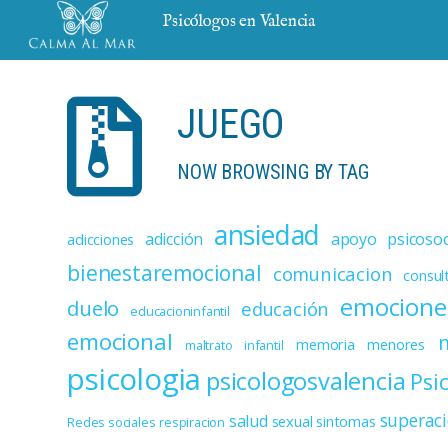
Psicólogos en Valencia
JUEGO
NOW BROWSING BY TAG
ansiedad
adicción
apoyo psicosoc
adicciones
bienestaremocional
comunicacion
consul
emocione
duelo
educación
educacioninfantil
emocional
memoria
menores
maltrato infantil
psicologia
psicologosvalencia
Psi
superac
salud
sexual
sintomas
Redes sociales
respiracion