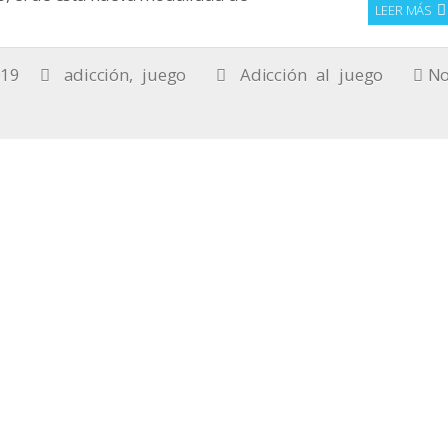
LEER MÁS
019
adicción
,
juego
Adicción al juego
N