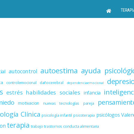
TERAPI
autoestima
ayuda psicológi
autocontrol
ial
depresi
ta
controlemocional
dañocerebral
dependenciaemocional
s
inteligenc
estrés
habilidades sociales
infancia
miedo
pensamient
motivacion
nuevas tecnologías
pareja
cología Clínica
psicólogos Valen
psicología infantil
psicoterapia
terapia
ion
trabajo
trastornos conducta alimentaria