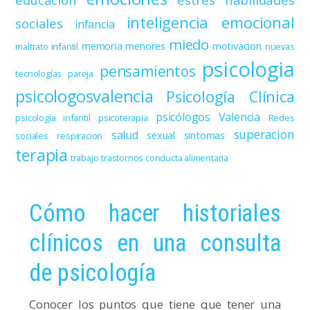
inteligencia emocional
sociales
infancia
miedo
memoria
menores
motivacion
maltrato infantil
nuevas
psicologia
pensamientos
tecnologías
pareja
psicologosvalencia
Psicología Clínica
psicólogos Valencia
psicología infantil
psicoterapia
Redes
superacion
salud
sexual
sintomas
sociales
respiracion
terapia
trabajo
trastornos conducta alimentaria
Cómo hacer historiales
clínicos en una consulta
de psicología
Conocer los puntos que tiene que tener una