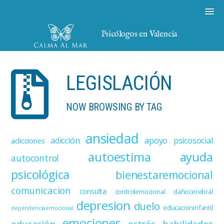
Psicólogos en Valencia
LEGISLACIÓN
NOW BROWSING BY TAG
ansiedad
adicción
apoyo psicosocial
adicciones
autoestima
ayuda
autocontrol
psicológica
bienestaremocional
comunicacion
consulta
controlemocional
dañocerebral
depresion
duelo
educacioninfantil
dependenciaemocional
emociones
educación
estrés
habilidades