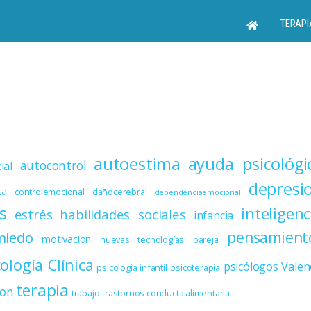
TERAPI
autoestima
ayuda psicológi
autocontrol
ial
depresi
ta
controlemocional
dañocerebral
dependenciaemocional
s
inteligenc
estrés
habilidades sociales
infancia
miedo
pensamient
motivacion
nuevas tecnologías
pareja
cología Clínica
psicólogos Valen
psicología infantil
psicoterapia
terapia
ion
trabajo
trastornos conducta alimentaria