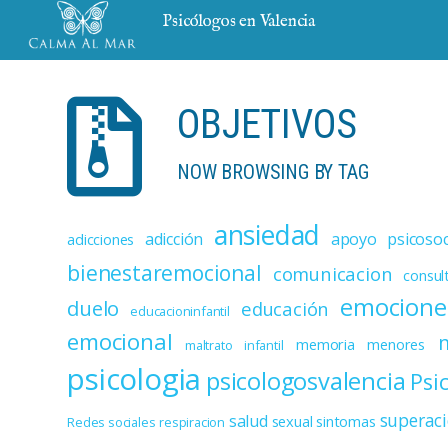
Psicólogos en Valencia
OBJETIVOS
NOW BROWSING BY TAG
ansiedad
adicción
apoyo psicosoc
adicciones
bienestaremocional
comunicacion
consul
emocione
duelo
educación
educacioninfantil
emocional
memoria
menores
maltrato infantil
psicologia
psicologosvalencia
Psi
superac
salud
sexual
sintomas
Redes sociales
respiracion