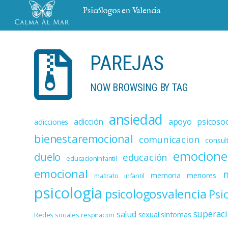
Psicólogos en Valencia
PAREJAS
NOW BROWSING BY TAG
ansiedad
adicción
apoyo psicosoc
adicciones
bienestaremocional
comunicacion
consul
emocione
duelo
educación
educacioninfantil
emocional
memoria
menores
maltrato infantil
psicologia
psicologosvalencia
Psi
superac
salud
sexual
sintomas
Redes sociales
respiracion