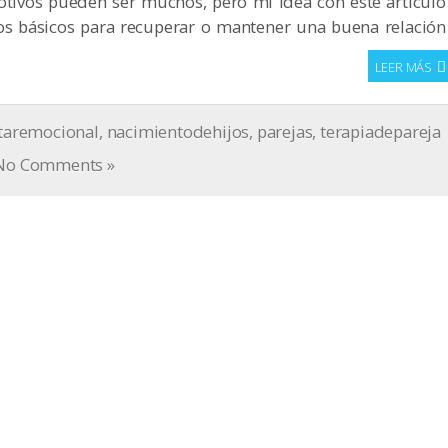
tivos pueden ser muchos, pero mi idea con este artículo
jos básicos para recuperar o mantener una buena relación
LEER MÁS
taremocional
,
nacimientodehijos
,
parejas
,
terapiadepareja
No Comments »