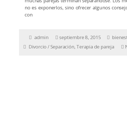
muchas parejas terminan separándose. Los mo
no es exponerlos, sino ofrecer algunos conse
con
admin
septiembre 8, 2015
bienes
Divorcio / Separación
,
Terapia de pareja