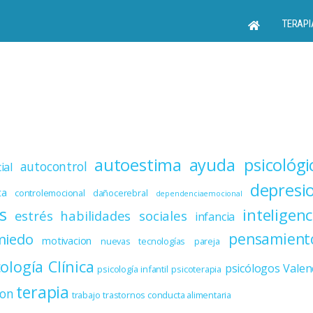
TERAPI
autoestima
ayuda psicológi
autocontrol
ial
depresi
ta
controlemocional
dañocerebral
dependenciaemocional
s
inteligenc
estrés
habilidades sociales
infancia
miedo
pensamient
motivacion
nuevas tecnologías
pareja
cología Clínica
psicólogos Valen
psicología infantil
psicoterapia
terapia
ion
trabajo
trastornos conducta alimentaria