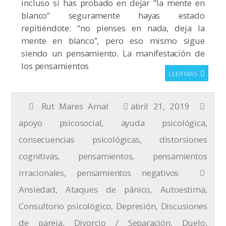
incluso si has probado en dejar “la mente en
blanco” seguramente hayas estado
repitiéndote: “no pienses en nada, deja la
mente en blanco”, pero eso mismo sigue
siendo un pensamiento. La manifestación de
los pensamientos
LEER MÁS
Rut Mares Arnal
abril 21, 2019
apoyo psicosocial
,
ayuda psicológica
,
consecuencias psicológicas
,
distorsiones
cognitivas
,
pensamientos
,
pensamientos
irracionales
,
pensamientos negativos
Ansiedad
,
Ataques de pánico
,
Autoestima
,
Consultorio psicológico
,
Depresión
,
Discusiones
de pareja
,
Divorcio / Separación
,
Duelo
,