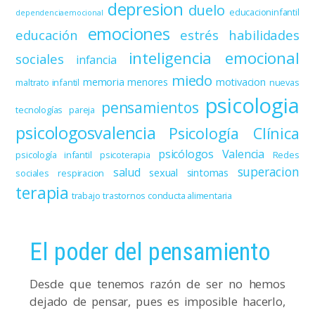
depresion
duelo
educacioninfantil
dependenciaemocional
emociones
educación
estrés
habilidades
inteligencia emocional
sociales
infancia
miedo
memoria
menores
motivacion
maltrato infantil
nuevas
psicologia
pensamientos
tecnologías
pareja
psicologosvalencia
Psicología Clínica
psicólogos Valencia
psicología infantil
psicoterapia
Redes
superacion
salud
sexual
sintomas
sociales
respiracion
terapia
trabajo
trastornos conducta alimentaria
El poder del pensamiento
Desde que tenemos razón de ser no hemos
dejado de pensar, pues es imposible hacerlo,