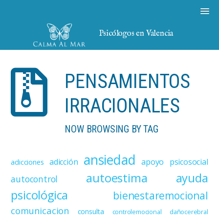
Psicólogos en Valencia
PENSAMIENTOS
IRRACIONALES
NOW BROWSING BY TAG
ansiedad
adicción
apoyo psicosocial
adicciones
autoestima
ayuda
autocontrol
psicológica
bienestaremocional
comunicacion
consulta
controlemocional
dañocerebral