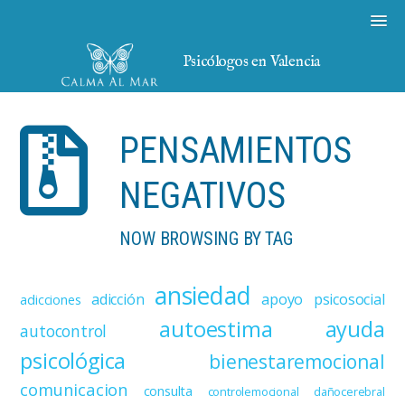
Psicólogos en Valencia
PENSAMIENTOS
NEGATIVOS
NOW BROWSING BY TAG
ansiedad
adicción
apoyo psicosocial
adicciones
autoestima
ayuda
autocontrol
psicológica
bienestaremocional
comunicacion
consulta
controlemocional
dañocerebral