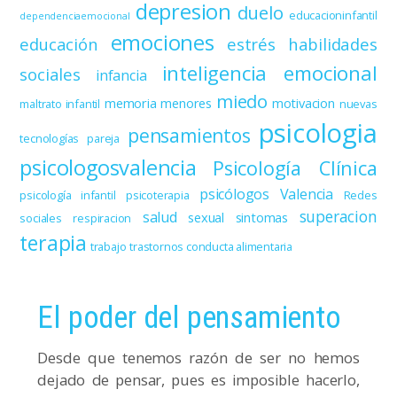
depresion
duelo
educacioninfantil
dependenciaemocional
emociones
educación
estrés
habilidades
inteligencia emocional
sociales
infancia
miedo
memoria
menores
motivacion
maltrato infantil
nuevas
psicologia
pensamientos
tecnologías
pareja
psicologosvalencia
Psicología Clínica
psicólogos Valencia
psicología infantil
psicoterapia
Redes
superacion
salud
sexual
sintomas
sociales
respiracion
terapia
trabajo
trastornos conducta alimentaria
El poder del pensamiento
Desde que tenemos razón de ser no hemos
dejado de pensar, pues es imposible hacerlo,