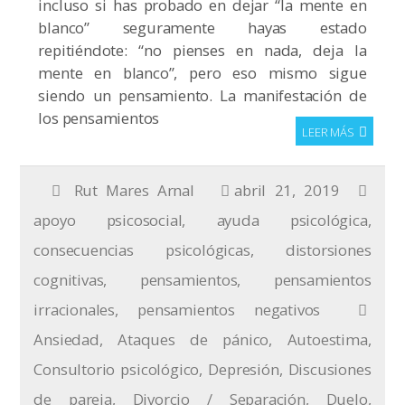
incluso si has probado en dejar “la mente en
blanco” seguramente hayas estado
repitiéndote: “no pienses en nada, deja la
mente en blanco”, pero eso mismo sigue
siendo un pensamiento. La manifestación de
los pensamientos
LEER MÁS
Rut Mares Arnal
abril 21, 2019
apoyo psicosocial
,
ayuda psicológica
,
consecuencias psicológicas
,
distorsiones
cognitivas
,
pensamientos
,
pensamientos
irracionales
,
pensamientos negativos
Ansiedad
,
Ataques de pánico
,
Autoestima
,
Consultorio psicológico
,
Depresión
,
Discusiones
de pareja
,
Divorcio / Separación
,
Duelo
,