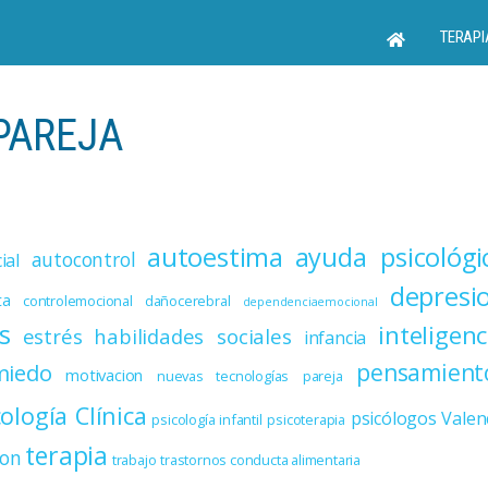
TERAPI
PAREJA
autoestima
ayuda psicológi
autocontrol
ial
depresi
ta
controlemocional
dañocerebral
dependenciaemocional
s
inteligenc
estrés
habilidades sociales
infancia
miedo
pensamient
motivacion
nuevas tecnologías
pareja
cología Clínica
psicólogos Valen
psicología infantil
psicoterapia
terapia
ion
trabajo
trastornos conducta alimentaria