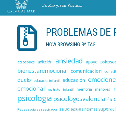
Psicólogos en Valencia
PROBLEMAS DE 
NOW BROWSING BY TAG
ansiedad
adicción
apoyo psicosoc
adicciones
bienestaremocional
comunicacion
consul
emocione
duelo
educación
educacioninfantil
emocional
memoria
menores
maltrato infantil
psicologia
psicologosvalencia
Psi
superac
salud
sexual
sintomas
Redes sociales
respiracion