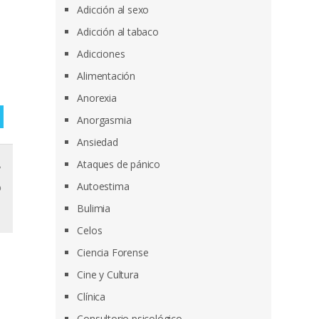
Adicción al sexo
Adicción al tabaco
Adicciones
Alimentación
Anorexia
Anorgasmia
Ansiedad
,
Ataques de pánico
o
Autoestima
Bulimia
Celos
Ciencia Forense
Cine y Cultura
Clínica
Consultorio psicológico