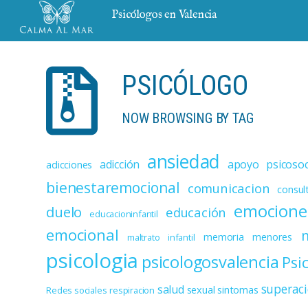
Psicólogos en Valencia
PSICÓLOGO
NOW BROWSING BY TAG
ansiedad
adicción
apoyo psicosoc
adicciones
bienestaremocional
comunicacion
consul
emocione
duelo
educación
educacioninfantil
emocional
memoria
menores
maltrato infantil
psicologia
psicologosvalencia
Psi
superac
salud
sexual
sintomas
Redes sociales
respiracion