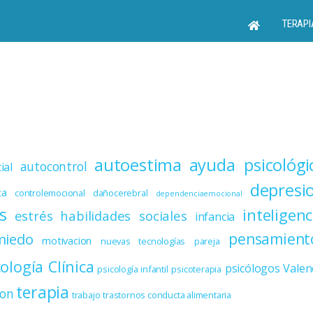
TERAPI
autoestima
ayuda psicológi
autocontrol
ial
depresi
ta
controlemocional
dañocerebral
dependenciaemocional
s
inteligenc
estrés
habilidades sociales
infancia
miedo
pensamient
motivacion
nuevas tecnologías
pareja
cología Clínica
psicólogos Valen
psicología infantil
psicoterapia
terapia
ion
trabajo
trastornos conducta alimentaria