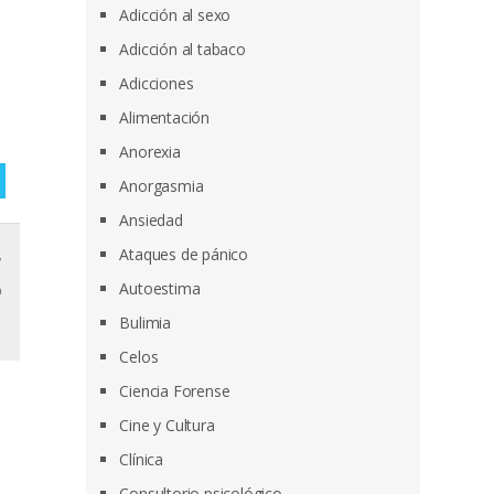
Adicción al sexo
Adicción al tabaco
Adicciones
Alimentación
Anorexia
Anorgasmia
Ansiedad
,
Ataques de pánico
o
Autoestima
Bulimia
Celos
Ciencia Forense
Cine y Cultura
Clínica
Consultorio psicológico