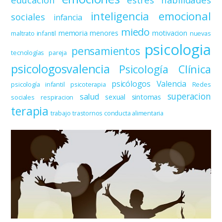
inteligencia emocional
sociales
infancia
miedo
memoria
menores
motivacion
maltrato infantil
nuevas
psicologia
pensamientos
tecnologías
pareja
psicologosvalencia
Psicología Clínica
psicólogos Valencia
psicología infantil
psicoterapia
Redes
superacion
salud
sexual
sintomas
sociales
respiracion
terapia
trabajo
trastornos conducta alimentaria