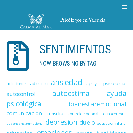
Psicólogos en Valencia
SENTIMIENTOS
NOW BROWSING BY TAG
ansiedad
adicción
apoyo psicosocial
adicciones
autoestima
ayuda
autocontrol
psicológica
bienestaremocional
comunicacion
consulta
controlemocional
dañocerebral
depresion
duelo
educacioninfantil
dependenciaemocional
emociones
educación
estrés
habilidades