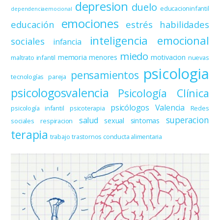
depresion
duelo
educacioninfantil
dependenciaemocional
emociones
educación
estrés
habilidades
inteligencia emocional
sociales
infancia
miedo
memoria
menores
motivacion
maltrato infantil
nuevas
psicologia
pensamientos
tecnologías
pareja
psicologosvalencia
Psicología Clínica
psicólogos Valencia
psicología infantil
psicoterapia
Redes
superacion
salud
sexual
sintomas
sociales
respiracion
terapia
trabajo
trastornos conducta alimentaria