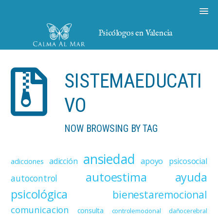
Psicólogos en Valencia
SISTEMAEDUCATI
VO
NOW BROWSING BY TAG
ansiedad
adicción
apoyo psicosocial
adicciones
autoestima
ayuda
autocontrol
psicológica
bienestaremocional
comunicacion
consulta
controlemocional
dañocerebral