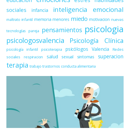
inteligencia emocional
sociales
infancia
miedo
memoria
menores
motivacion
maltrato infantil
nuevas
psicologia
pensamientos
tecnologías
pareja
psicologosvalencia
Psicología Clínica
psicólogos Valencia
psicología infantil
psicoterapia
Redes
superacion
salud
sexual
sintomas
sociales
respiracion
terapia
trabajo
trastornos conducta alimentaria