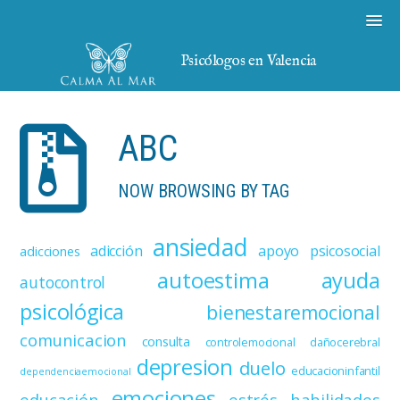
Psicólogos en Valencia
ABC
NOW BROWSING BY TAG
ansiedad
adicción
apoyo psicosocial
adicciones
autoestima
ayuda
autocontrol
psicológica
bienestaremocional
comunicacion
consulta
controlemocional
dañocerebral
depresion
duelo
educacioninfantil
dependenciaemocional
emociones
educación
estrés
habilidades