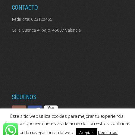
CONTACTO
Pedir cita:
623120465
Calle Cuenca 4, bajo. 46007 Valencia
SÍGUENOS
Este sitio web utiliza cookies para mejorar tu experiencia.
Vamos a suponer que estás de acuerdo con esto si continuas
con la navegación en la web.
Leer más
Aceptar
© 2026: Psicologos Valencia | Consulta de psicología en Valencia