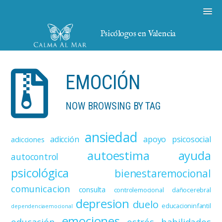
Psicólogos en Valencia
EMOCIÓN
NOW BROWSING BY TAG
ansiedad
adicción
apoyo psicosocial
adicciones
autoestima
ayuda
autocontrol
psicológica
bienestaremocional
comunicacion
consulta
controlemocional
dañocerebral
depresion
duelo
educacioninfantil
dependenciaemocional
emociones
educación
estrés
habilidades