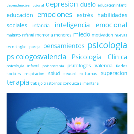
depresion
duelo
educacioninfantil
dependenciaemocional
emociones
educación
estrés
habilidades
inteligencia emocional
sociales
infancia
miedo
memoria
menores
motivacion
maltrato infantil
nuevas
psicologia
pensamientos
tecnologías
pareja
psicologosvalencia
Psicología Clínica
psicólogos Valencia
psicología infantil
psicoterapia
Redes
superacion
salud
sexual
sintomas
sociales
respiracion
terapia
trabajo
trastornos conducta alimentaria