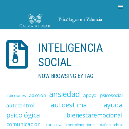
Psicólogos en Valencia
INTELIGENCIA
SOCIAL
NOW BROWSING BY TAG
ansiedad
adicción
apoyo psicosocial
adicciones
autoestima
ayuda
autocontrol
psicológica
bienestaremocional
comunicacion
consulta
controlemocional
dañocerebral